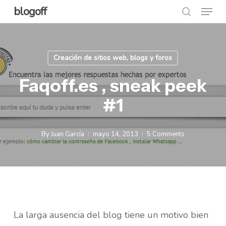
Menu
Skip
blogoff
search
to
Close
main
Menu
content
Creación de sitios web, blogs y foros
Faqoff.es , sneak peek
#1
By
Juan García
mayo 14, 2013
5 Comments
La larga ausencia del blog tiene un motivo bien