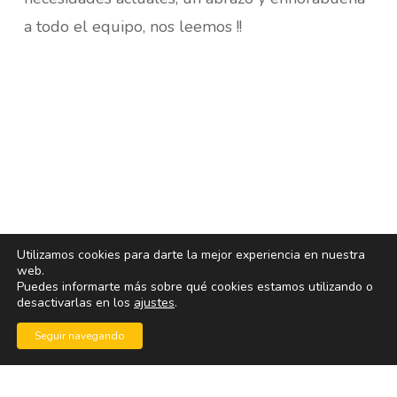
a todo el equipo, nos leemos !!
Utilizamos cookies para darte la mejor experiencia en nuestra
web.
Puedes informarte más sobre qué cookies estamos utilizando o
desactivarlas en los
ajustes
.
Seguir navegando
© 2026 blogoff.