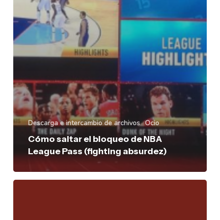
Descarga e intercambio de archivos
Ocio
Cómo saltar el bloqueo de NBA
League Pass (fighting absurdez)
La
nevera
roja