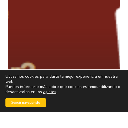
y
la
transformación
de
minoristas
en
mayoristas
Utilizamos cookies para darte la mejor experiencia en nuestra
web.
Puedes informarte más sobre qué cookies estamos utilizando o
desactivarlas en los
ajustes
.
Seguir navegando