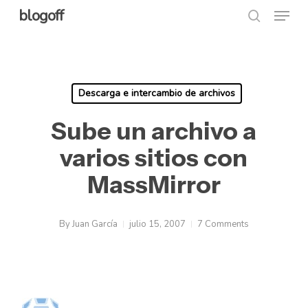
Menu
Skip
blogoff
search
to
Close
main
Menu
content
Descarga e intercambio de archivos
Sube un archivo a
varios sitios con
MassMirror
By
Juan García
julio 15, 2007
7 Comments