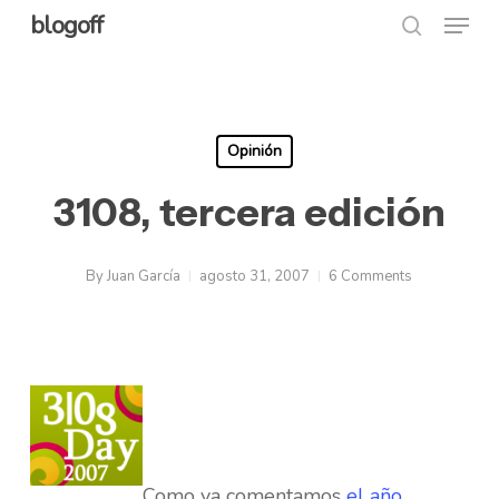
Menu
Skip
blogoff
search
to
Close
main
Menu
content
Opinión
3108, tercera edición
By
Juan García
agosto 31, 2007
6 Comments
Como ya comentamos
el año