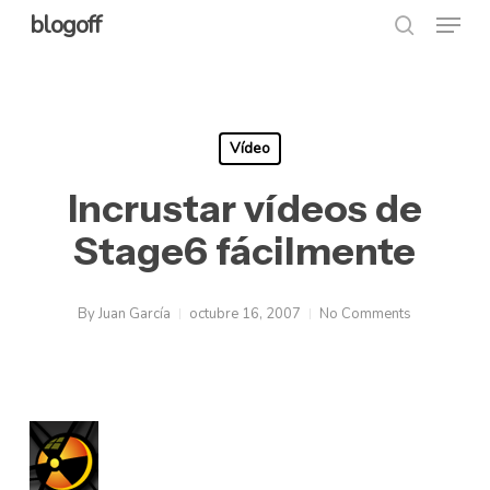
Menu
Skip
blogoff
search
to
Close
main
Menu
content
Vídeo
Incrustar vídeos de
Stage6 fácilmente
By
Juan García
octubre 16, 2007
No Comments