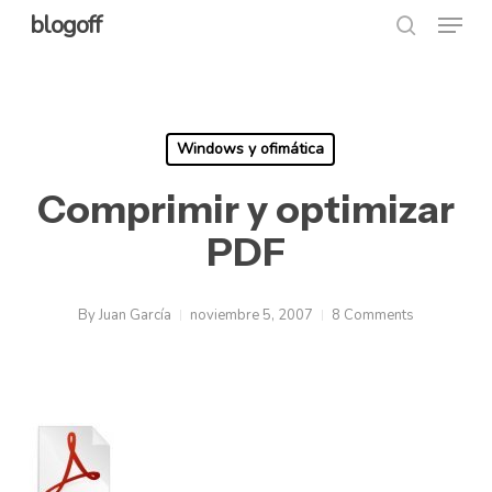
Menu
Skip
blogoff
search
to
Close
main
Menu
content
Windows y ofimática
Comprimir y optimizar
PDF
By
Juan García
noviembre 5, 2007
8 Comments