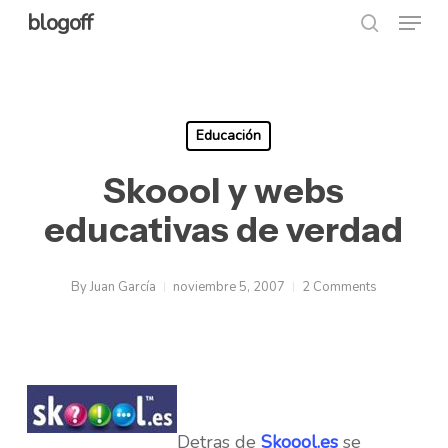
Menu
Skip
blogoff
search
to
Close
main
Menu
content
Educación
Skoool y webs
educativas de verdad
By
Juan García
noviembre 5, 2007
2 Comments
Detras de
Skoool.es
se