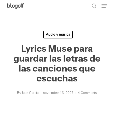
Menu
Skip
blogoff
search
to
Close
main
Menu
content
Audio y música
Lyrics Muse para
guardar las letras de
las canciones que
escuchas
By
Juan García
noviembre 13, 2007
4 Comments