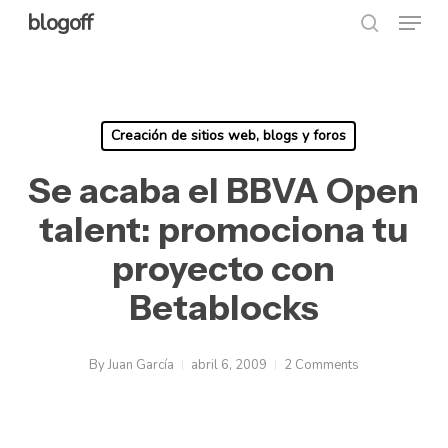
Menu
Skip
blogoff
search
to
Close
main
Menu
content
Creación de sitios web, blogs y foros
Se acaba el BBVA Open
talent: promociona tu
proyecto con
Betablocks
By
Juan García
abril 6, 2009
2 Comments