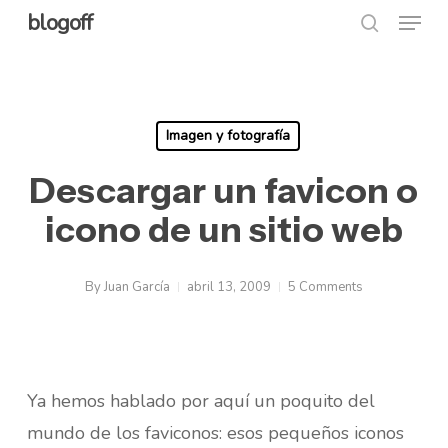
Menu
Skip
blogoff
search
to
Close
main
Menu
content
Imagen y fotografía
Descargar un favicon o
icono de un sitio web
By
Juan García
abril 13, 2009
5 Comments
Ya hemos hablado por aquí un poquito del
mundo de los faviconos: esos pequeños iconos