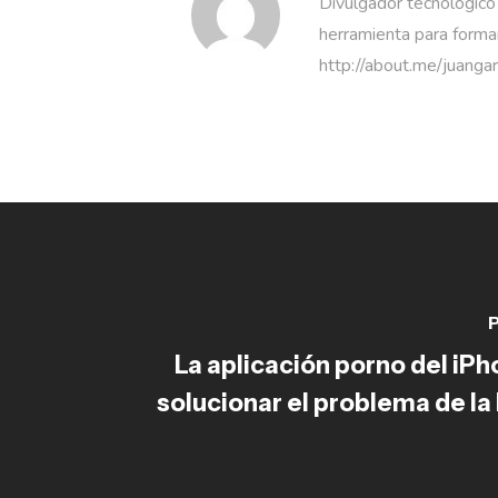
Divulgador tecnológico
herramienta para formar
http://about.me/juanga
P
La aplicación porno del iP
solucionar el problema de la 