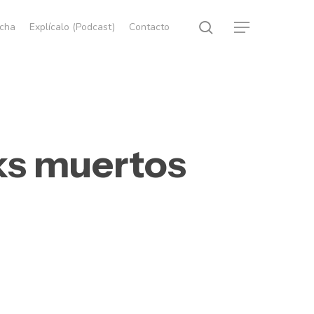
search
echa
Explícalo (Podcast)
Contacto
Menu
nks muertos