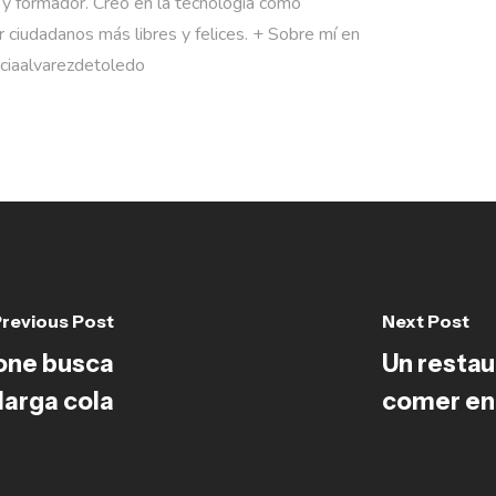
 y formador. Creo en la tecnología como
 ciudadanos más libres y felices. + Sobre mí en
rciaalvarezdetoledo
revious Post
Next Post
hone busca
Un restau
larga cola
comer en