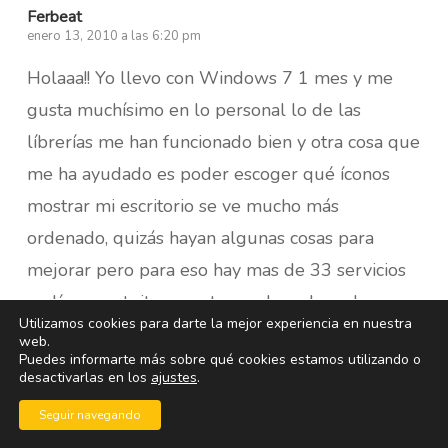
Ferbeat
enero 13, 2010 a las 6:20 pm
Holaaa!! Yo llevo con Windows 7 1 mes y me
gusta muchísimo en lo personal lo de las
líbrerías me han funcionado bien y otra cosa que
me ha ayudado es poder escoger qué íconos
mostrar mi escritorio se ve mucho más
ordenado, quizás hayan algunas cosas para
mejorar pero para eso hay mas de 33 servicios
en línea gratuitos que te ayudan a hacerlo es
Utilizamos cookies para darte la mejor experiencia en nuestra
como todos los SO bucar actualizaciones para
web.
Puedes informarte más sobre qué cookies estamos utilizando o
aprovecharlo al máximo sólo que en 7 no es tan
desactivarlas en los
ajustes
.
excesiva ni difícil esta búsqueda
Seguir navegando