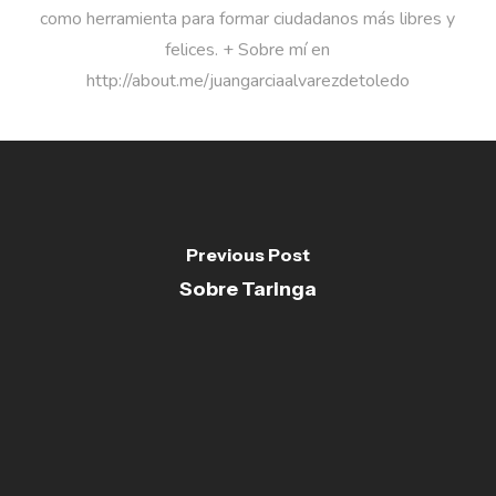
como herramienta para formar ciudadanos más libres y
felices. + Sobre mí en
http://about.me/juangarciaalvarezdetoledo
Previous Post
Sobre Taringa