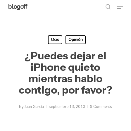
Menu
Skip
blogoff
search
to
Close
main
Menu
content
Ocio
Opinión
¿Puedes dejar el
iPhone quieto
mientras hablo
contigo, por favor?
By
Juan García
septiembre 13, 2010
9 Comments