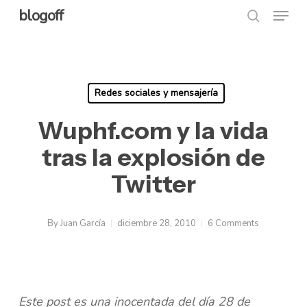
Menu
Skip
blogoff
search
to
Close
main
Menu
content
Redes sociales y mensajería
Wuphf.com y la vida
tras la explosión de
Twitter
By
Juan García
diciembre 28, 2010
6 Comments
Este post es una inocentada del día 28 de