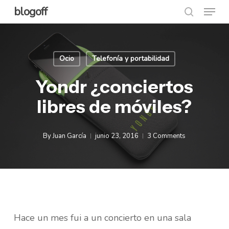
Menu
Skip
blogoff
search
to
Close
main
Menu
content
Ocio
Telefonía y portabilidad
Yondr ¿conciertos
libres de móviles?
By
Juan García
junio 23, 2016
3 Comments
Hace un mes fui a un concierto en una sala