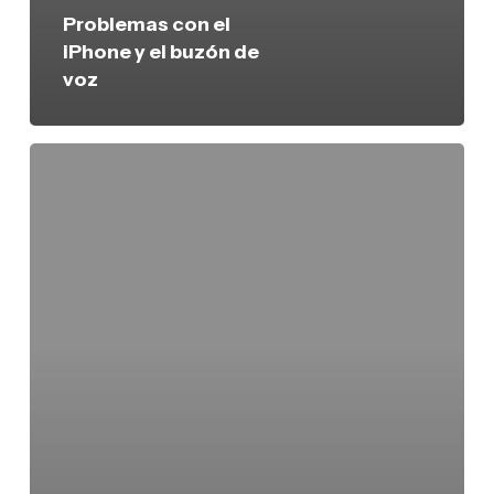
Problemas con el
iPhone y el buzón de
voz
Tiemblan
las
tarjetas
prepago:
Tuenti
por
SMS