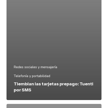
Redes sociales y mensajería
Telefonía y portabilidad
Tiemblan las tarjetas prepago: Tuenti
por SMS
Skype