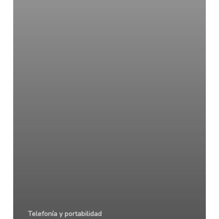
el
buzón
de
voz
Telefonía y portabilidad