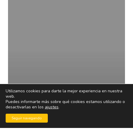
y
la
crisis
Utilizamos cookies para darte la mejor experiencia en nuestra
web.
Puedes informarte más sobre qué cookies estamos utilizando o
desactivarlas en los
ajustes
.
Seguir navegando