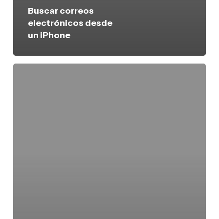
Buscar correos
electrónicos desde
un iPhone
Cómo
leer
cómics
en
el
iPhone