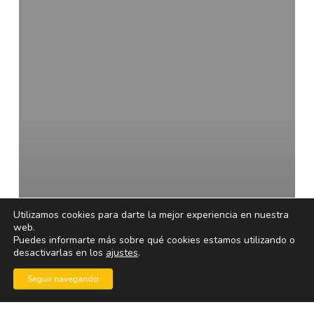
de
primeros
auxilios
para
memoria
USB
Utilizamos cookies para darte la mejor experiencia en nuestra
web.
Puedes informarte más sobre qué cookies estamos utilizando o
desactivarlas en los
ajustes
.
Seguir navegando