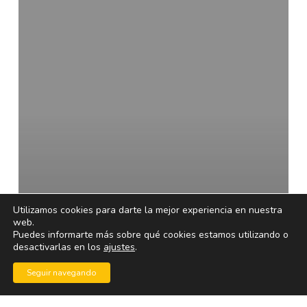
de
la
RAE
para
el
iPhone
Utilizamos cookies para darte la mejor experiencia en nuestra
web.
Puedes informarte más sobre qué cookies estamos utilizando o
desactivarlas en los
ajustes
.
Seguir navegando