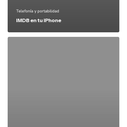
Telefonía y portabilidad
IMDB en tu iPhone
Spotify
en
iPhone
a
fondo