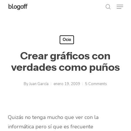
Menu
Skip
blogoff
search
to
Close
main
Menu
content
Ocio
Crear gráficos con
verdades como puños
By
Juan García
enero 19, 2009
5 Comments
Quizás no tenga mucho que ver con la
informática pero sí que es frecuente