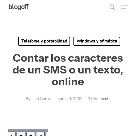
Menu
Skip
blogoff
search
to
Close
main
Menu
content
Telefonía y portabilidad
Windows y ofimática
Contar los caracteres
de un SMS o un texto,
online
By
Juan García
marzo 9, 2009
3 Comments