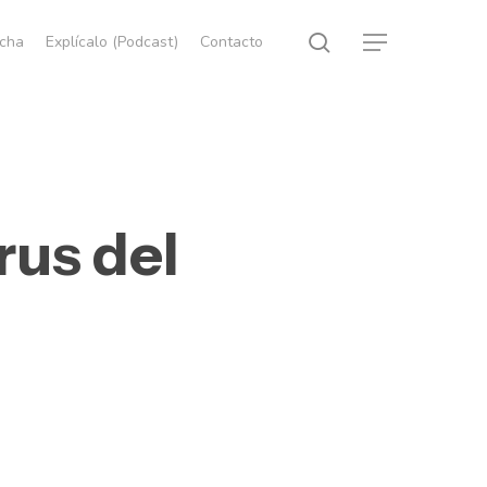
search
echa
Explícalo (Podcast)
Contacto
Menu
rus del