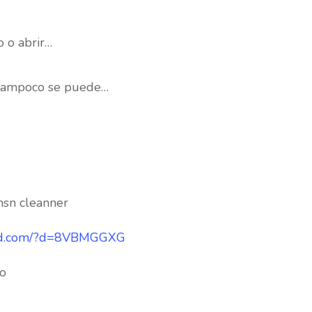
 o abrir…
 tampoco se puede…
msn cleanner
ad.com/?d=8VBMGGXG
co