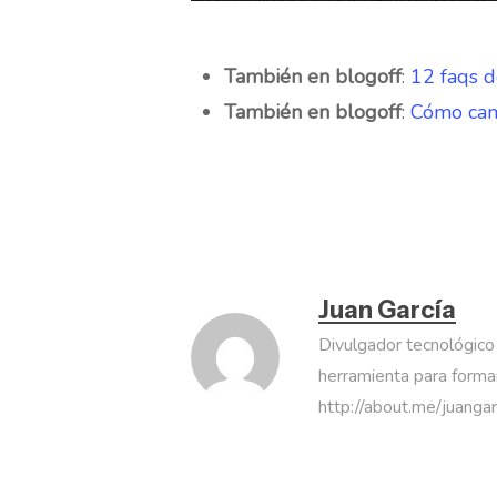
También en blogoff
:
12 faqs 
También en blogoff
:
Cómo cam
Juan García
Divulgador tecnológico
herramienta para formar
http://about.me/juanga