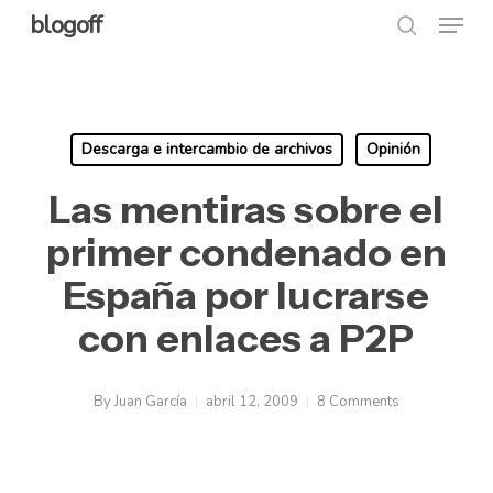
Menu
Skip
blogoff
search
to
Close
main
Menu
content
Descarga e intercambio de archivos
Opinión
Las mentiras sobre el
primer condenado en
España por lucrarse
con enlaces a P2P
By
Juan García
abril 12, 2009
8 Comments