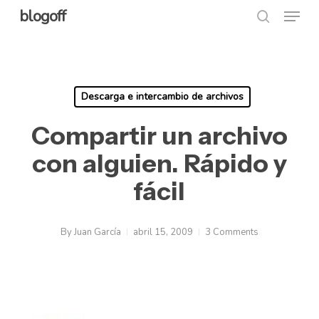
Menu
Skip
blogoff
search
to
Close
main
Menu
content
Descarga e intercambio de archivos
Compartir un archivo
con alguien. Rápido y
fácil
By
Juan García
abril 15, 2009
3 Comments