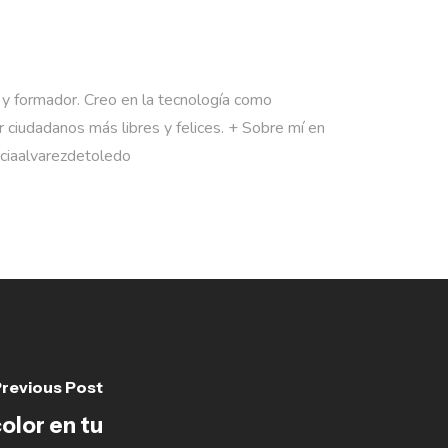
 y formador. Creo en la tecnología como
 ciudadanos más libres y felices. + Sobre mí en
rciaalvarezdetoledo
revious Post
color en tu