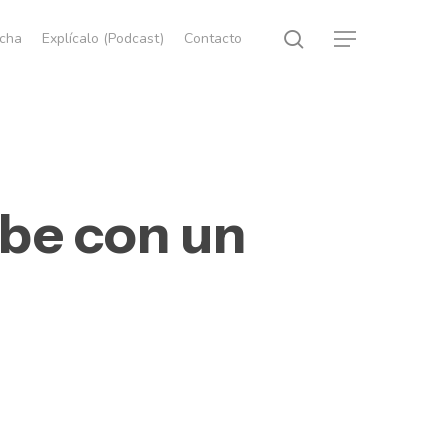
search
echa
Explícalo (Podcast)
Contacto
Menu
be con un