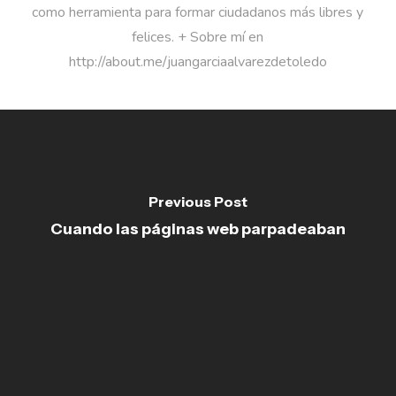
como herramienta para formar ciudadanos más libres y
felices. + Sobre mí en
http://about.me/juangarciaalvarezdetoledo
Previous Post
Cuando las páginas web parpadeaban