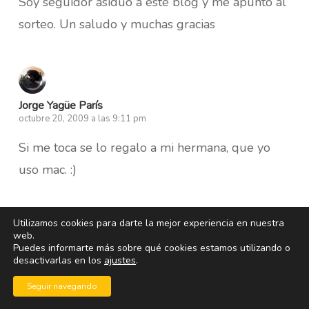
Soy seguidor asiduo a este blog y me apunto al
sorteo. Un saludo y muchas gracias
Jorge Yagüe París
octubre 20, 2009 a las 9:11 pm
Si me toca se lo regalo a mi hermana, que yo
uso mac. :)
Utilizamos cookies para darte la mejor experiencia en nuestra
web.
Puedes informarte más sobre qué cookies estamos utilizando o
Jesus
desactivarlas en los
ajustes
.
octubre 20, 2009 a las 9:12 pm
Seguir navegando
Ey! Muy buena la reseña, tuve este antivirus