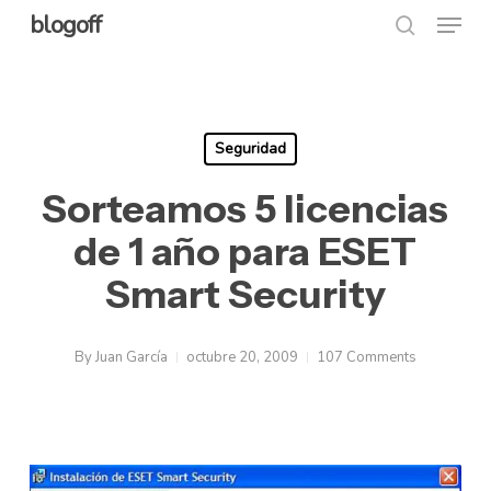
Menu
Skip
blogoff
search
to
Close
main
Menu
content
Seguridad
Sorteamos 5 licencias
de 1 año para ESET
Smart Security
By
Juan García
octubre 20, 2009
107 Comments