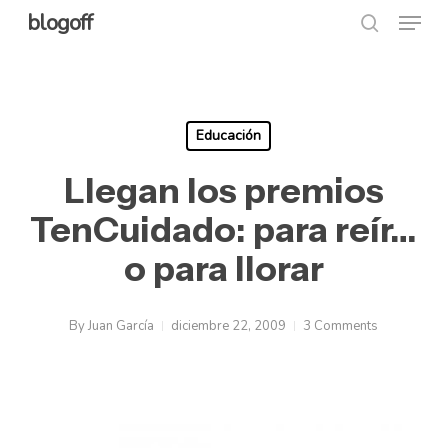
Menu
Skip
blogoff
search
to
Close
main
Menu
content
Educación
Llegan los premios
TenCuidado: para reír…
o para llorar
By
Juan García
diciembre 22, 2009
3 Comments