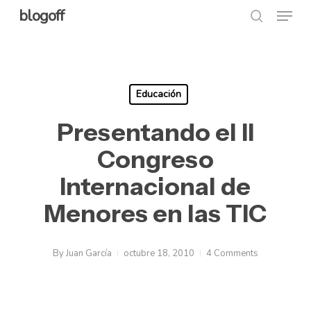
Menu
Skip
blogoff
search
to
Close
main
Menu
content
Educación
Presentando el II
Congreso
Internacional de
Menores en las TIC
By
Juan García
octubre 18, 2010
4 Comments