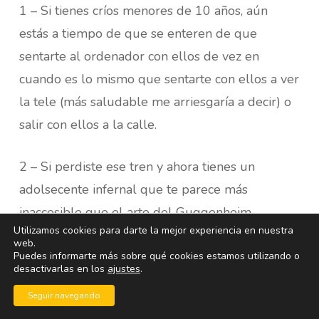
1 – Si tienes críos menores de 10 años, aún
estás a tiempo de que se enteren de que
sentarte al ordenador con ellos de vez en
cuando es lo mismo que sentarte con ellos a ver
la tele (más saludable me arriesgaría a decir) o
salir con ellos a la calle.
2 – Si perdiste ese tren y ahora tienes un
adolsecente infernal que te parece más
inaccesible que el arte del Guggenheim
Utilizamos cookies para darte la mejor experiencia en nuestra
simplemente piensa que de estas 10 cosas de
web.
Puedes informarte más sobre qué cookies estamos utilizando o
ahí arriba habrá algunas que no conozca y que
desactivarlas en los
ajustes
.
le van a entrenter o a aportar algo nuevo. Y
el
Seguir navegando
hecho de enseñar al que no sabe, es una