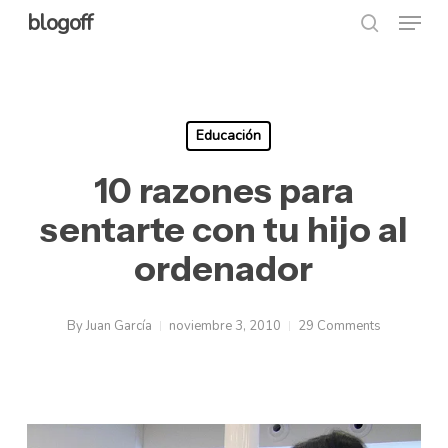
Menu
Skip
blogoff
search
to
Close
main
Menu
content
Educación
10 razones para
sentarte con tu hijo al
ordenador
By
Juan García
noviembre 3, 2010
29 Comments